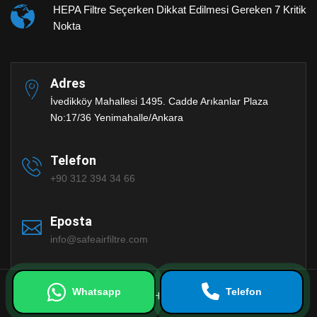
HEPA Filtre Seçerken Dikkat Edilmesi Gereken 7 Kritik
Nokta
Adres
İvedikköy Mahallesi 1495. Cadde Arıkanlar Plaza
No:17/36 Yenimahalle/Ankara
Telefon
+90 312 394 34 66
Eposta
info@safeairfiltre.com
Whatsapp
Telefon
Copyrights © 2023 Tüm Hakları Saklıdır |